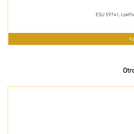
ESU 59741, LokPil
Ag
Otr