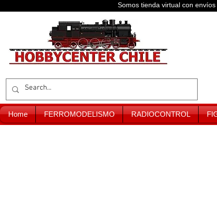
Somos tienda virtual con enví
Home
FERROMODELISMO
RADIOCONTROL
FI