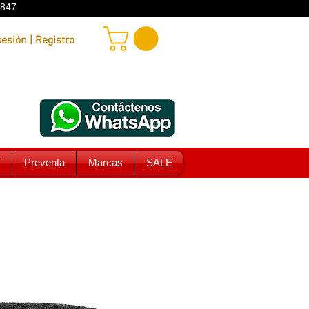
9847
Iniciar sesión | Registro
T
Preventa
Marcas
SALE