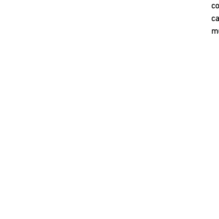
co
ca
mu
To
ex
Ca