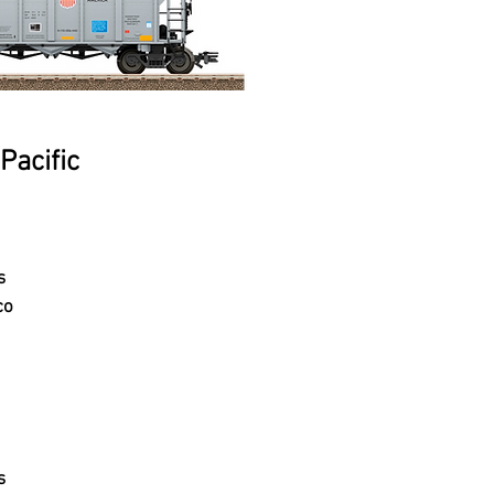
Pacific
s
co
s