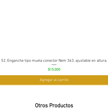
 52, Enganche tipo muela conector Nem 363, ajustable en altura,
Precio
$15.000
Agregar al carrito
Otros Productos