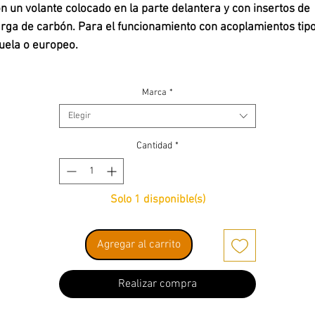
n un volante colocado en la parte delantera y con insertos de
rga de carbón. Para el funcionamiento con acoplamientos tip
ela o europeo.
dos los vehículos se embalan individualmente en un embalaje
Marca
*
terior adicional. Longitud por coche aprox. 19 cm.
Elegir
Cantidad
*
racterísticas principales:
Nuevo diseño completo.
Todos los vagones cargados de carbón.
Solo 1 disponible(s)
Posibilidad de funcionamiento con muelas y acoplamientos
cerrados normales.
Agregar al carrito
Todos los vehículos se embalan individualmente en un
embalaje exterior adicional.
Realizar compra