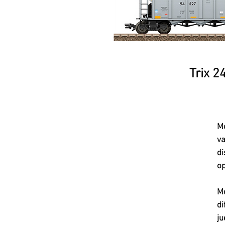
Trix 2
Mo
va
di
op
M
di
ju