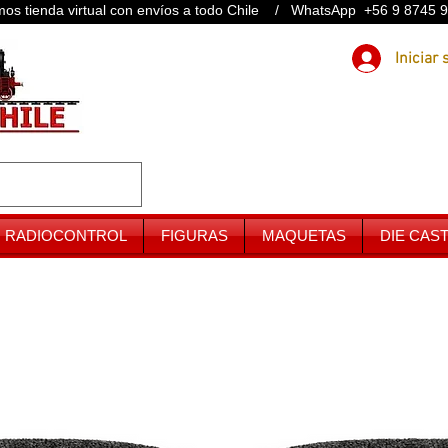
os tienda virtual con envíos a todo Chile / WhatsApp +56 9 8745 
RADIOCONTROL
FIGURAS
MAQUETAS
DIE CAS