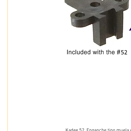
Kadee 52, Enganche tipo muela c