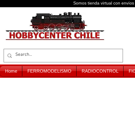
Somos tienda virtual con enví
Home
FERROMODELISMO
RADIOCONTROL
FI