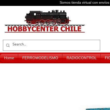
Somos tienda virtual con enví
Home
FERROMODELISMO
RADIOCONTROL
FI