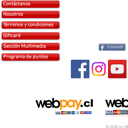
Contáctanos
Nosotros
Términos y condiciones
Giftcard
Sección Multimedia
Compartir
Programa de puntos
© 2026 by