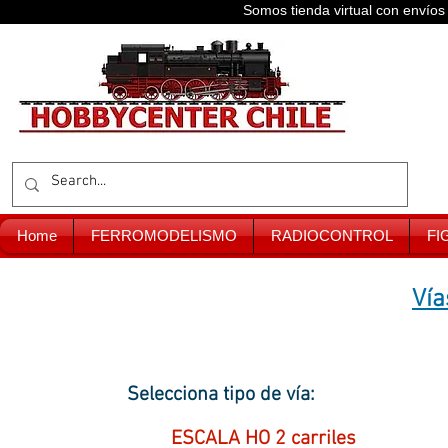
Somos tienda virtual con enví
Home
FERROMODELISMO
RADIOCONTROL
FI
Vía
Selecciona tipo de vía:
ESCALA HO 2 carriles