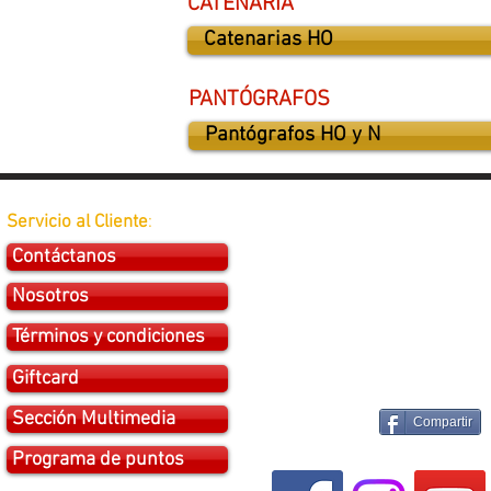
CATENARIA
Catenarias HO
PANTÓGRAFOS
Pantógrafos HO y N
Servicio al Cliente
:
Contáctanos
Nosotros
Términos y condiciones
Giftcard
Sección Multimedia
Compartir
Programa de puntos