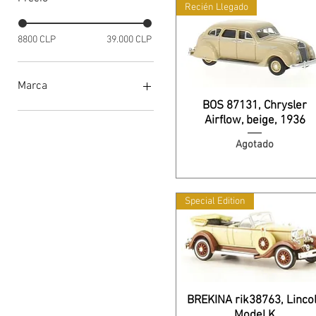
Recién Llegado
8800 CLP
39.000 CLP
Marca
BOS 87131, Chrysler
Artitec
Airflow, beige, 1936
Best of Show Models
Agotado
Brekina
Busch
Herpa
Rapido Trains
Special Edition
Rietze
Wiking
BREKINA rik38763, Linco
Model K