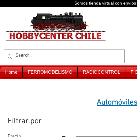
Somos tienda virtual con enví
Home
FERROMODELISMO
RADIOCONTROL
FI
Automóviles 
Filtrar por
Precio