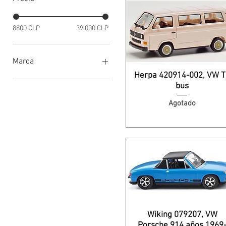
8800 CLP
39.000 CLP
Marca
Herpa 420914-002, VW 
Artitec
bus
Best of Show Models
Agotado
Brekina
Busch
Herpa
Rapido Trains
Rietze
Wiking
Wiking 079207, VW
Porsche 914 años 1969