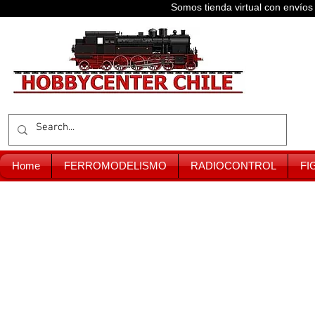
Somos tienda virtual con enví
Home
FERROMODELISMO
RADIOCONTROL
FI