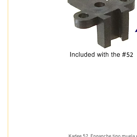
Kadee 52, Enganche tipo muela c