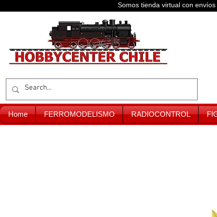
Somos tienda virtual con enví
Home
FERROMODELISMO
RADIOCONTROL
FI