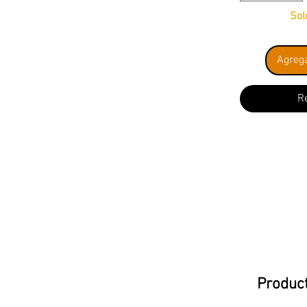
Sol
Agrega
R
Product