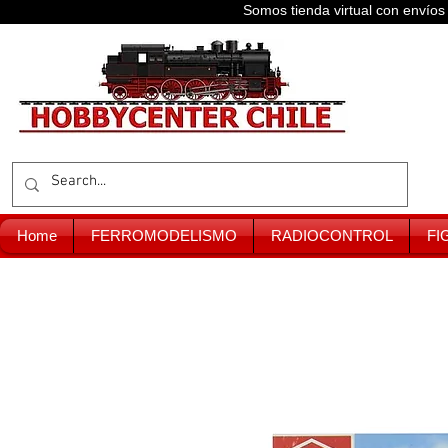
Somos tienda virtual con enví
Home
FERROMODELISMO
RADIOCONTROL
FI