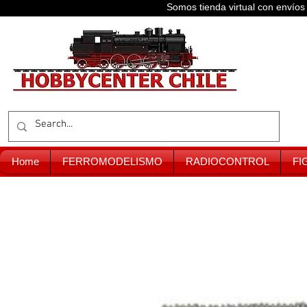
Somos tienda virtual con enví
Home
FERROMODELISMO
RADIOCONTROL
FI