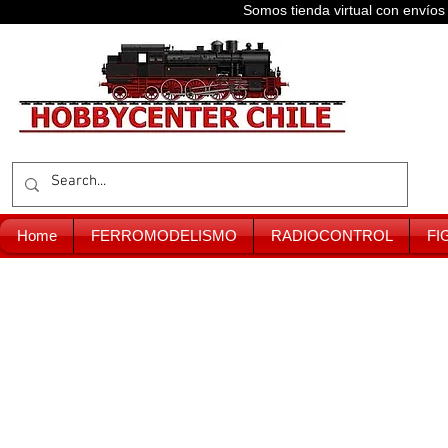
Somos tienda virtual con enví
Home
FERROMODELISMO
RADIOCONTROL
FI