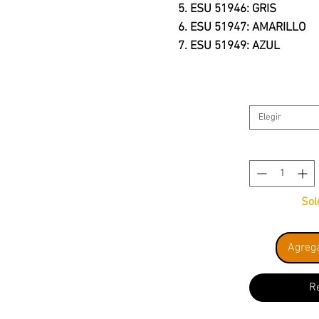
5. ESU 51946: GRIS
6. ESU 51947: AMARILLO
7. ESU 51949: AZUL
Este tipo de cables es rec
electrónica en modelismo f
Elegir
decodificadores, iluminació
maquetas, y en general cua
cable delgado y flexible.
Sol
Agrega
R