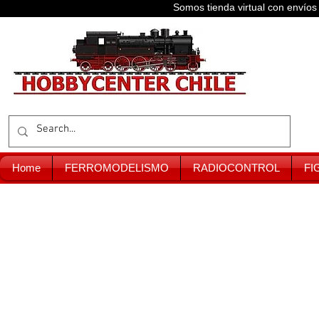
Somos tienda virtual con enví
Home
FERROMODELISMO
RADIOCONTROL
FI