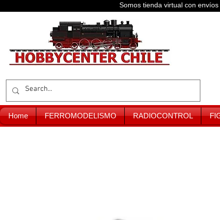
Somos tienda virtual con enví
Home
FERROMODELISMO
RADIOCONTROL
FI