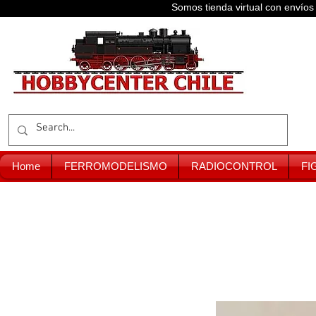
Somos tienda virtual con enví
Home
FERROMODELISMO
RADIOCONTROL
FI