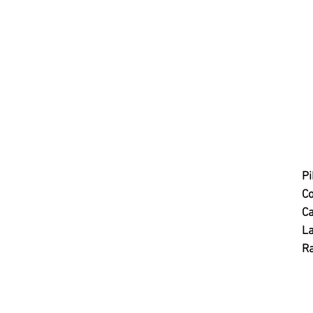
Pi
C
Ca
L
R