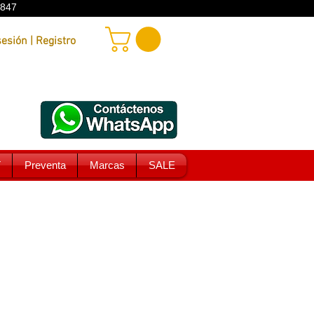
9847
Iniciar sesión | Registro
T
Preventa
Marcas
SALE