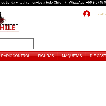
os tienda virtual con envíos a todo Chile / WhatsApp +56 9 8745 
RADIOCONTROL
FIGURAS
MAQUETAS
DIE CAS