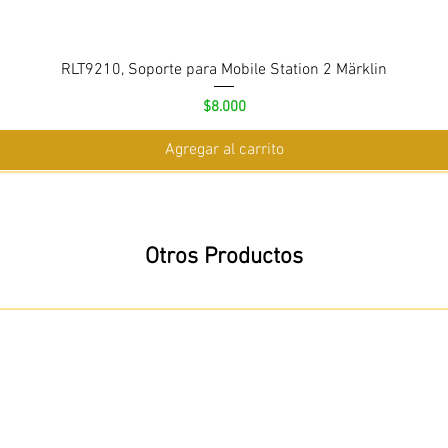
RLT9210, Soporte para Mobile Station 2 Märklin
Precio
$8.000
Agregar al carrito
Otros Productos