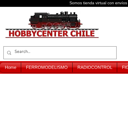
Somos tienda virtual con enví
Home
FERROMODELISMO
RADIOCONTROL
FI