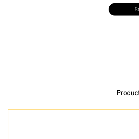
R
Product