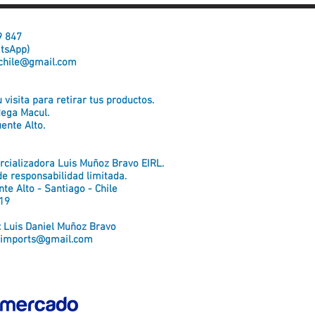
59 847
atsApp)
chile@gmail.com
visita para retirar tus productos.
dega Macul.
ente Alto.
cializadora Luis Muñoz Bravo EIRL.
e responsabilidad limitada.
te Alto - Santiago - Chile
19
: Luis Daniel Muñoz Bravo
.imports@gmail.com