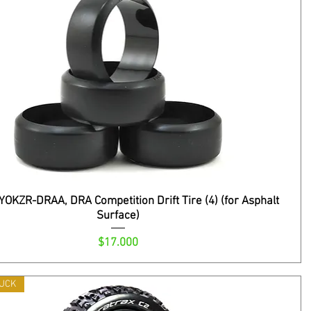
OKZR-DRAA, DRA Competition Drift Tire (4) (for Asphalt
Surface)
Precio
$17.000
UCK