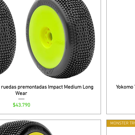
 ruedas premontadas Impact Medium Long
Yokomo Y
Wear
Precio
$43.790
MONSTER TR