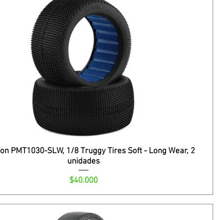
on PMT1030-SLW, 1/8 Truggy Tires Soft - Long Wear, 2
unidades
Precio
$40.000