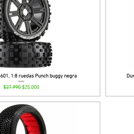
601, 1:8 ruedas Punch buggy negra
Dur
Precio
Precio de oferta
$27.990
$25.000