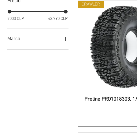
Precio
CRAWLER
7000 CLP
43.790 CLP
Marca
Aka
Duratrax
Jetko
Pro-Motion
Proline Racing
Traxxas
Yokomo
Proline PRO1018303, 1/