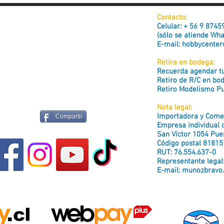
Contacto:
Celular: + 56 9 874
(sólo se atiende Wh
E-mail:
hobbycenter
Retira en bodega:
Recuerda agendar tu 
Retiro de R/C en bo
Retiro Modelismo Pu
Nota legal:
Importadora y Comer
Compartir
Empresa individual d
San Víctor 1054 Puen
Código postal 81815
RUT: 76.554.637-0
Representante legal
E-mail:
munozbravo