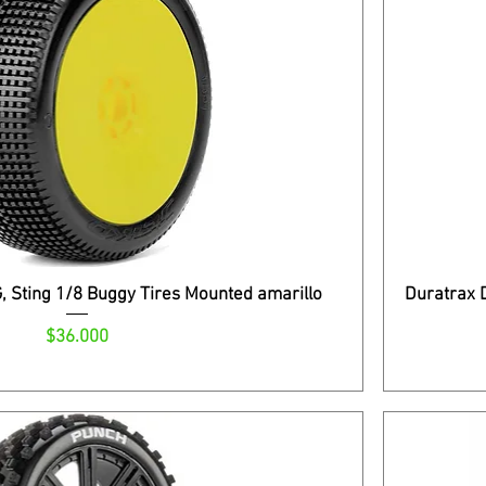
 Sting 1/8 Buggy Tires Mounted amarillo
Duratrax 
Precio
$36.000