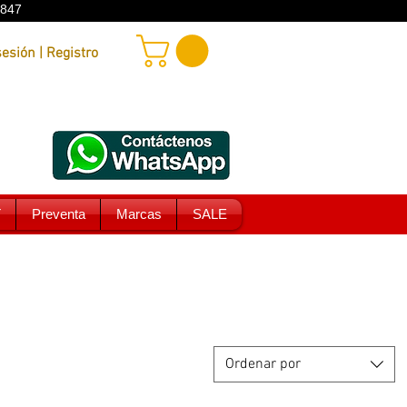
9847
Iniciar sesión | Registro
T
Preventa
Marcas
SALE
Ordenar por