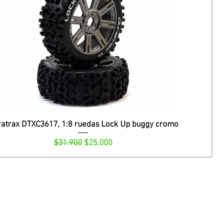
atrax DTXC3617, 1:8 ruedas Lock Up buggy cromo
Precio
Precio de oferta
$31.900
$25.000