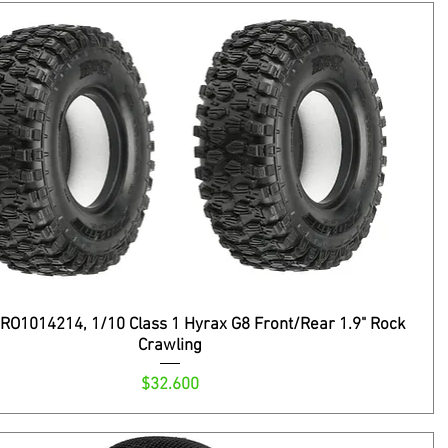
PRO1014214, 1/10 Class 1 Hyrax G8 Front/Rear 1.9" Rock
Crawling
Precio
$32.600