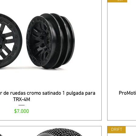
r de ruedas cromo satinado 1 pulgada para
ProMoti
TRX-4M
Precio
$7.000
DRIFT