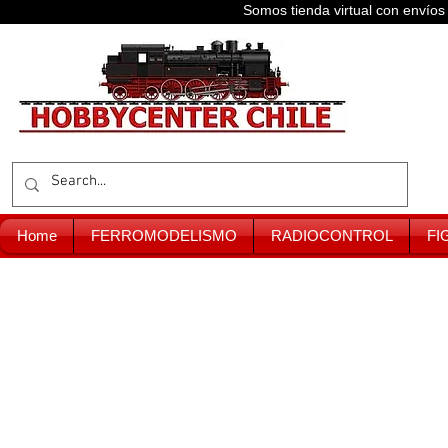
Somos tienda virtual con enví
Home
FERROMODELISMO
RADIOCONTROL
FI