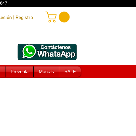
9847
Iniciar sesión | Registro
T
Preventa
Marcas
SALE