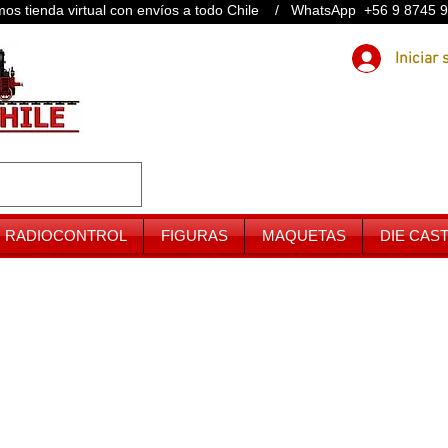
os tienda virtual con envíos a todo Chile / WhatsApp +56 9 8745 
RADIOCONTROL
FIGURAS
MAQUETAS
DIE CAS