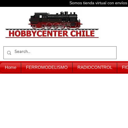
Somos tienda virtual con enví
Home
FERROMODELISMO
RADIOCONTROL
FI