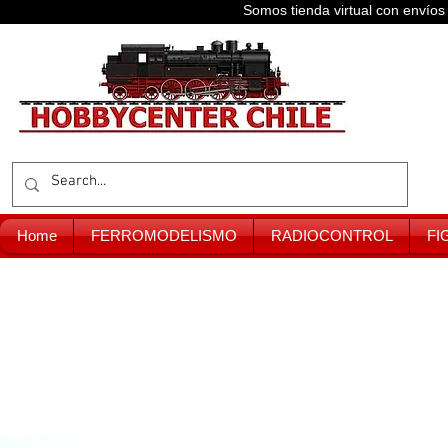
Somos tienda virtual con enví
Home
FERROMODELISMO
RADIOCONTROL
FI