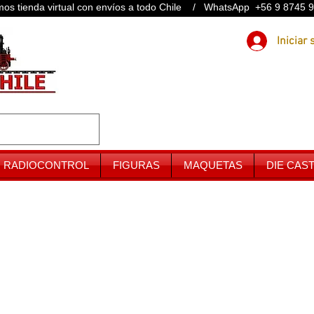
os tienda virtual con envíos a todo Chile / WhatsApp +56 9 8745 
RADIOCONTROL
FIGURAS
MAQUETAS
DIE CAS