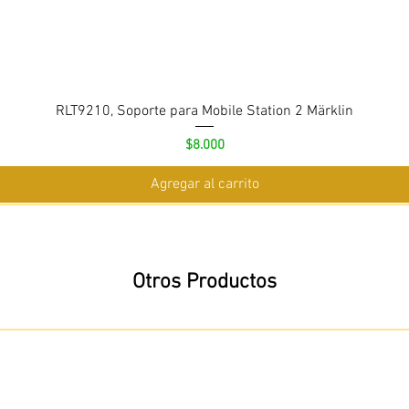
RLT9210, Soporte para Mobile Station 2 Märklin
Precio
$8.000
Agregar al carrito
Otros Productos