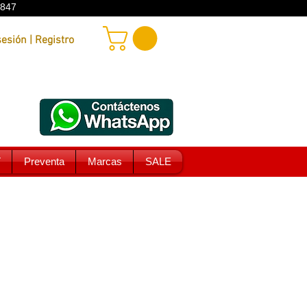
9847
Iniciar sesión | Registro
T
Preventa
Marcas
SALE