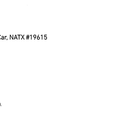
Car, NATX #19615
.