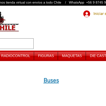
os tienda virtual con envíos a todo Chile / WhatsApp +56 9 8745 
RADIOCONTROL
FIGURAS
MAQUETAS
DIE CAS
Buses