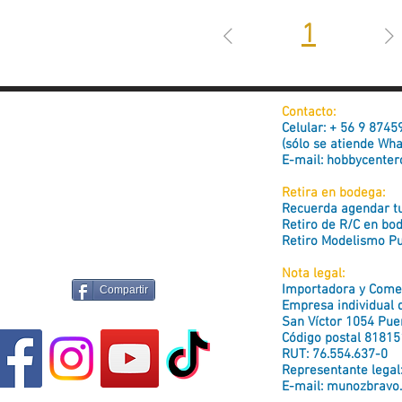
1
Contacto:
Celular: + 56 9 874
(sólo se atiende Wh
E-mail:
hobbycenter
Retira en bodega:
Recuerda agendar tu 
Retiro de R/C en bo
Retiro Modelismo Pu
Nota legal:
Importadora y Comer
Compartir
Empresa individual d
San Víctor 1054 Puen
Código postal 81815
RUT: 76.554.637-0
Representante legal
E-mail:
munozbravo