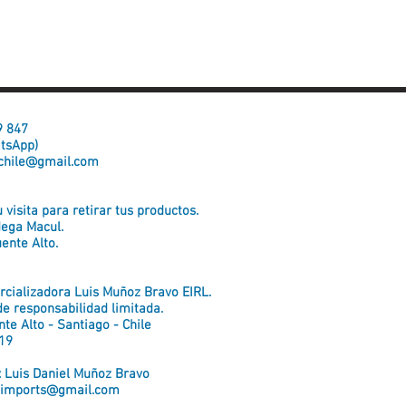
59 847
atsApp)
chile@gmail.com
visita para retirar tus productos.
dega Macul.
ente Alto.
cializadora Luis Muñoz Bravo EIRL.
e responsabilidad limitada.
te Alto - Santiago - Chile
19
: Luis Daniel Muñoz Bravo
.imports@gmail.com