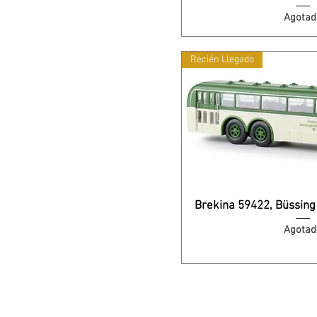
Agotad
Recién Llegado
Brekina 59422, Büssing
Agotad