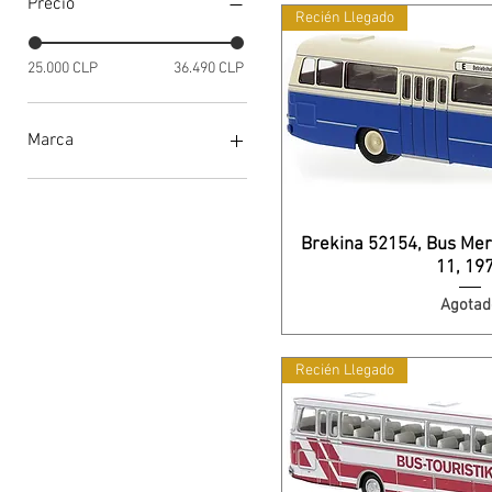
Precio
Recién Llegado
25.000 CLP
36.490 CLP
Marca
Brekina
Herpa
Brekina 52154, Bus Mer
11, 19
Agotad
Recién Llegado