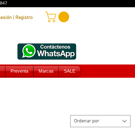
9847
Iniciar sesión | Registro
T
Preventa
Marcas
SALE
Ordenar por