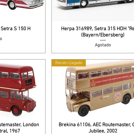
 Setra S 150 H
Herpa 316989, Setra 315 HDH "Re
(Bayern/Ebersberg)
o
Agotado
Recién Llegado
utemaster, London
Brekina 61106, AEC Routemaster, 
tral, 1967
Jubilee, 2002