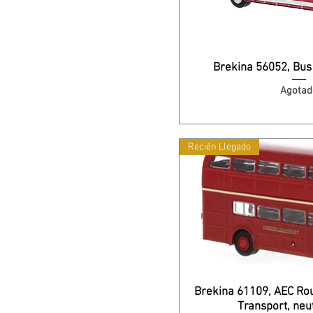
Brekina 56052, Bus
Agotad
Recién Llegado
Brekina 61109, AEC Ro
Transport, neu