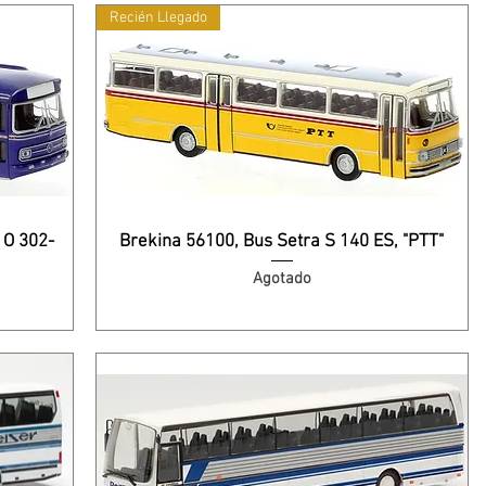
Recién Llegado
 O 302-
Brekina 56100, Bus Setra S 140 ES, "PTT"
Agotado