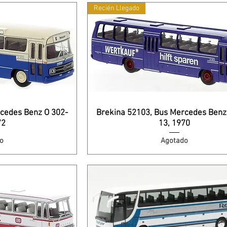
Recién Llegado
cedes Benz O 302-
Brekina 52103, Bus Mercedes Benz
72
13, 1970
o
Agotado