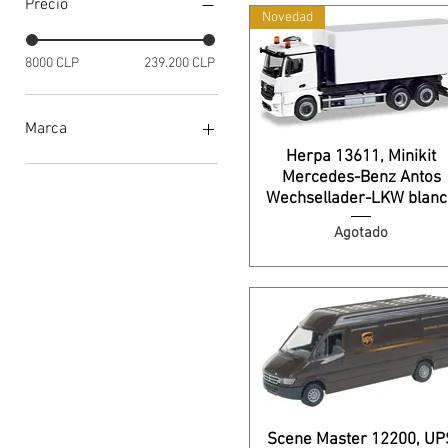
Precio
Novedad
8000 CLP
239.200 CLP
Marca
Herpa 13611, Minikit
Artitec
Mercedes-Benz Antos
Athearn
Wechsellader-LKW blan
Atlas
Agotado
Best of Show Models
Brekina
Herpa
Promotex
Rapido Trains
Scene Master
Trident
Walthers
Wiking
Scene Master 12200, UP