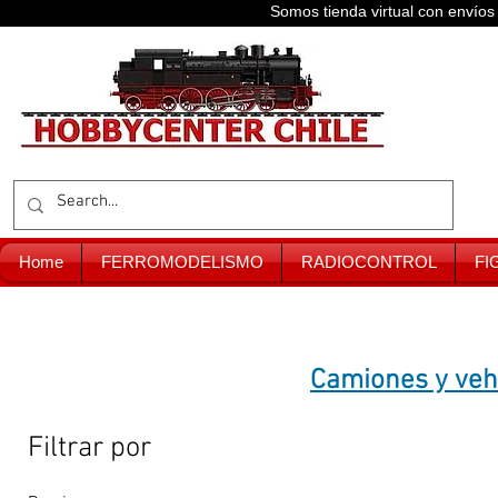
Somos tienda virtual con enví
Home
FERROMODELISMO
RADIOCONTROL
FI
Camiones y veh
Filtrar por