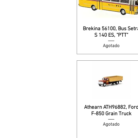
Brekina 56100, Bus Setr
S 140 ES, "PTT"
Agotado
Athearn ATH96882, For
F-850 Grain Truck
Agotado