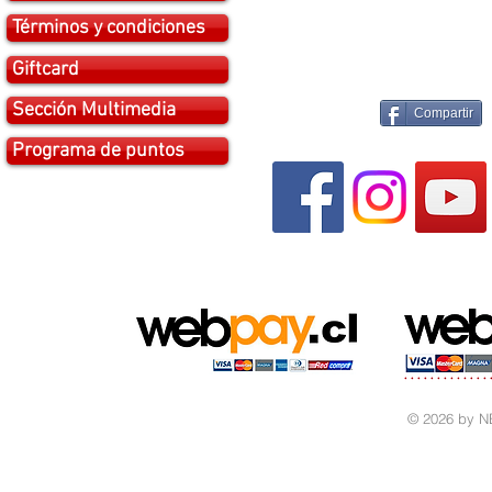
Términos y condiciones
Giftcard
Sección Multimedia
Compartir
Programa de puntos
© 2026 by