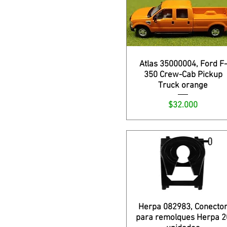
Atlas 35000004, Ford F-
350 Crew-Cab Pickup
Truck orange
Precio
$32.000
Herpa 082983, Conecto
para remolques Herpa 2