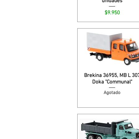
unidades
Precio
$9.950
Brekina 36955, MB L 30
Doka "Communal"
Agotado